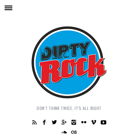
DON'T THINK TWICE, IT'S ALL RIGHT