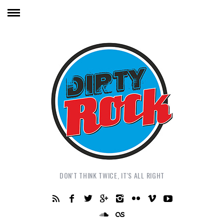
DON'T THINK TWICE, IT'S ALL RIGHT