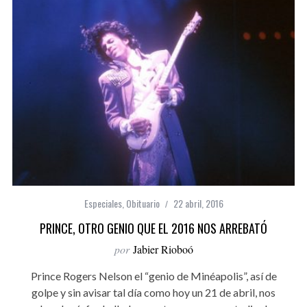
Especiales
,
Obituario
22 abril, 2016
PRINCE, OTRO GENIO QUE EL 2016 NOS ARREBATÓ
por
Jabier Rioboó
Prince Rogers Nelson el “genio de Minéapolis”, así de
golpe y sin avisar tal día como hoy un 21 de abril, nos