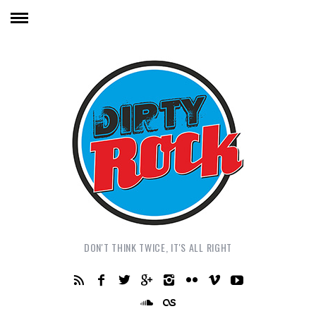
DON'T THINK TWICE, IT'S ALL RIGHT