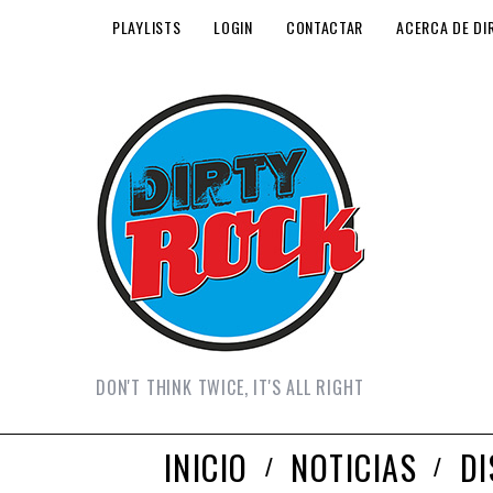
PLAYLISTS
LOGIN
CONTACTAR
ACERCA DE DI
DON'T THINK TWICE, IT'S ALL RIGHT
INICIO
NOTICIAS
D