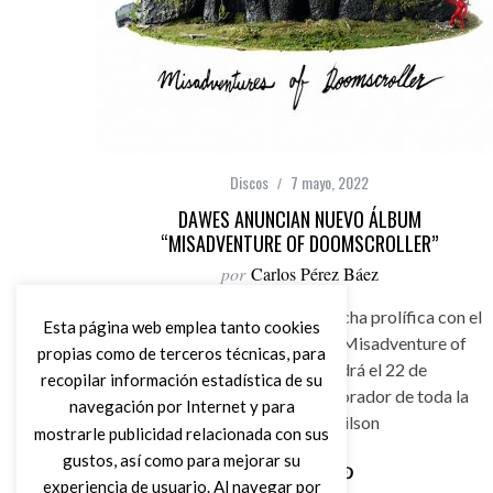
Discos
7 mayo, 2022
DAWES ANUNCIAN NUEVO ÁLBUM
“MISADVENTURE OF DOOMSCROLLER”
por
Carlos Pérez Báez
Dawes continúa su reciente racha prolífica con el
Esta página web emplea tanto cookies
anuncio de su nuevo álbum “Misadventure of
propias como de terceros técnicas, para
Doomscroller”, que saldrá el 22 de
recopilar información estadística de su
julio. Producido por el colaborador de toda la
navegación por Internet y para
vida Jonathan Wilson
mostrarle publicidad relacionada con sus
gustos, así como para mejorar su
experiencia de usuario. Al navegar por