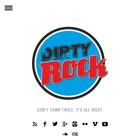
DON'T THINK TWICE, IT'S ALL RIGHT