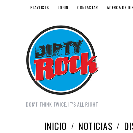
PLAYLISTS
LOGIN
CONTACTAR
ACERCA DE DI
DON'T THINK TWICE, IT'S ALL RIGHT
INICIO
NOTICIAS
D