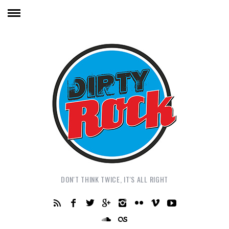
DON'T THINK TWICE, IT'S ALL RIGHT