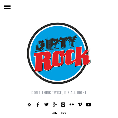
DON'T THINK TWICE, IT'S ALL RIGHT