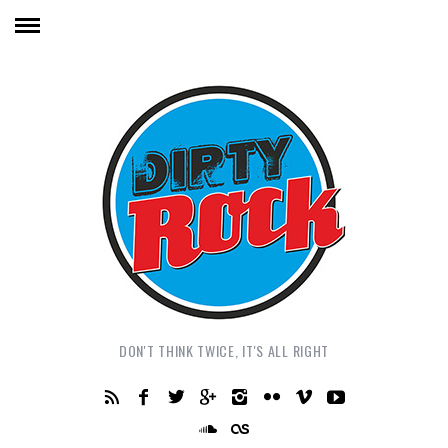
DON'T THINK TWICE, IT'S ALL RIGHT