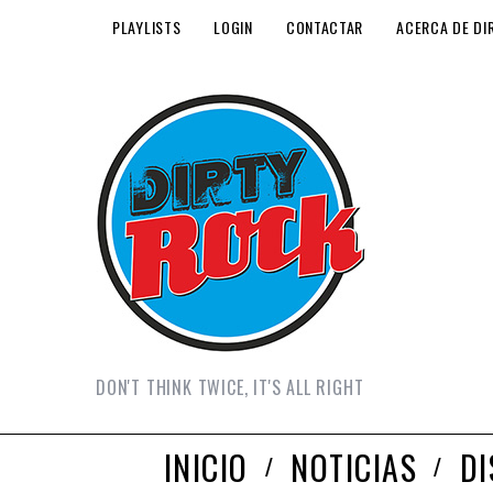
PLAYLISTS
LOGIN
CONTACTAR
ACERCA DE DI
DON'T THINK TWICE, IT'S ALL RIGHT
INICIO
NOTICIAS
D