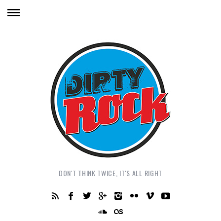
DON'T THINK TWICE, IT'S ALL RIGHT