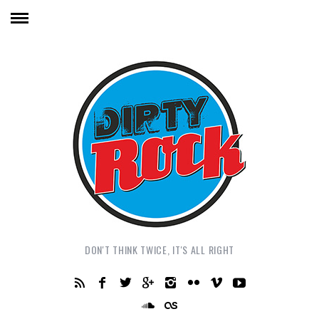
DON'T THINK TWICE, IT'S ALL RIGHT