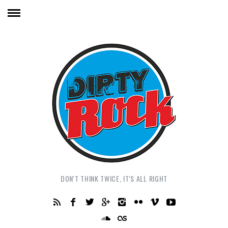
DON'T THINK TWICE, IT'S ALL RIGHT