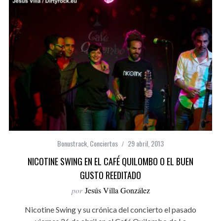
Bonustrack
,
Conciertos
29 abril, 2013
NICOTINE SWING EN EL CAFÉ QUILOMBO O EL BUEN
GUSTO REEDITADO
por
Jesús Villa González
Nicotine Swing y su crónica del concierto el pasado