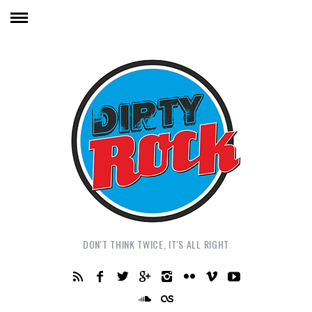
DON'T THINK TWICE, IT'S ALL RIGHT