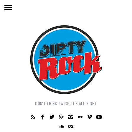
DON'T THINK TWICE, IT'S ALL RIGHT