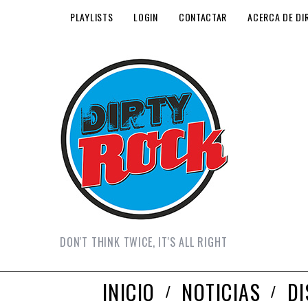
PLAYLISTS
LOGIN
CONTACTAR
ACERCA DE DI
DON'T THINK TWICE, IT'S ALL RIGHT
INICIO
NOTICIAS
D