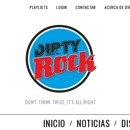
PLAYLISTS
LOGIN
CONTACTAR
ACERCA DE DI
DON'T THINK TWICE, IT'S ALL RIGHT
INICIO
NOTICIAS
D