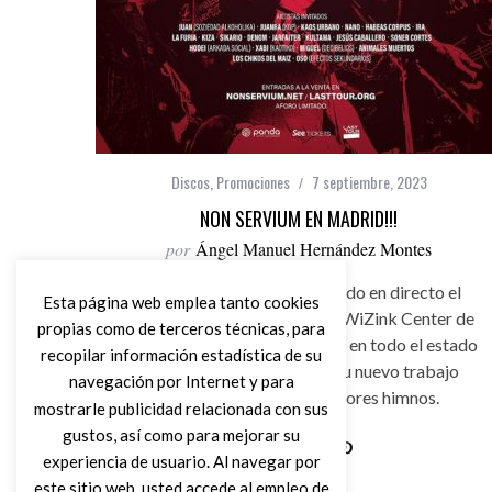
Discos
,
Promociones
7 septiembre, 2023
NON SERVIUM EN MADRID!!!
por
Ángel Manuel Hernández Montes
Non Servium estarán actuando en directo el
Esta página web emplea tanto cookies
próximo 13 de Octubre en el WiZink Center de
propias como de terceros técnicas, para
Madrid y será la ÚNICA fecha en todo el estado
recopilar información estadística de su
en este 2023. Presentarán su nuevo trabajo
navegación por Internet y para
“Criatura” junto a sus mejores himnos.
mostrarle publicidad relacionada con sus
gustos, así como para mejorar su
experiencia de usuario. Al navegar por
Leer Más
este sitio web, usted accede al empleo de