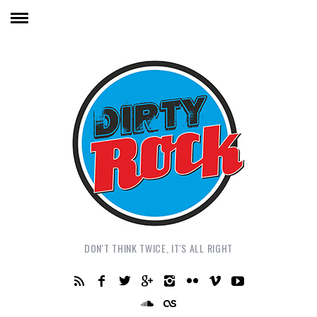
DON'T THINK TWICE, IT'S ALL RIGHT