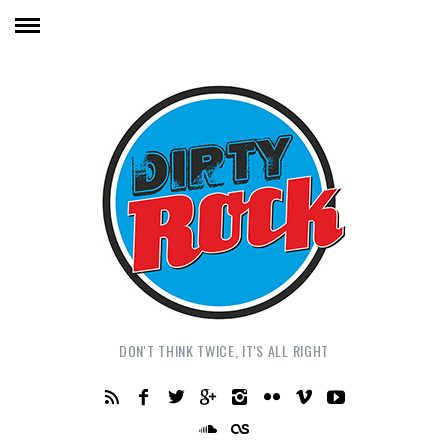
DON'T THINK TWICE, IT'S ALL RIGHT