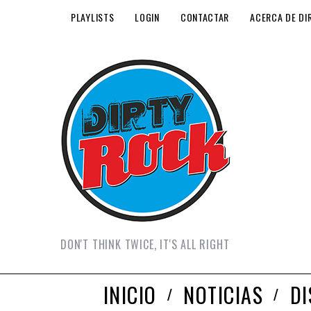
PLAYLISTS
LOGIN
CONTACTAR
ACERCA DE DI
DON'T THINK TWICE, IT'S ALL RIGHT
INICIO
NOTICIAS
D