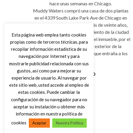
hace unas semanas en Chicago.
Muddy Waters compró una casa de dos plantas
en el 4339 South Lake Park Ave de Chicago en
1954, en la que llegó a vivir más de veinte años,
hace unas semanas el ayuntamiento de la ciudad
Esta página web emplea tanto cookies
realizó un informe para derruir el inmueble, por el
propias como de terceros técnicas, para
deterioro considerable del exterior de la
recopilar información estadística de su
vivienda y por la peligrosidad que entraña a los
navegación por Internet y para
viandantes.
mostrarle publicidad relacionada con sus
gustos, así como para mejorar su
experiencia de usuario. Al navegar por
Leer Más
este sitio web, usted accede al empleo de
estas cookies. Puede cambiar la
configuración de su navegador para no
aceptar su instalación u obtener más
información en nuestra política de
cookies
Aceptar
Nuestra Política
(C) DIRTY ROCK MAGAZINE