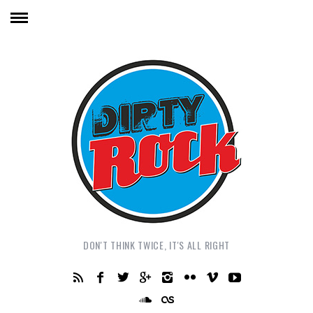
DON'T THINK TWICE, IT'S ALL RIGHT