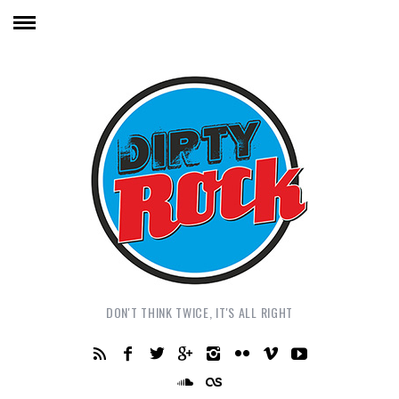
DON'T THINK TWICE, IT'S ALL RIGHT