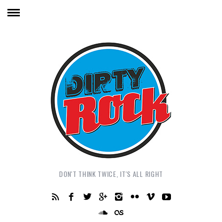
DON'T THINK TWICE, IT'S ALL RIGHT