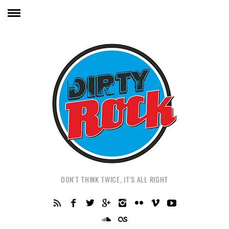
DON'T THINK TWICE, IT'S ALL RIGHT