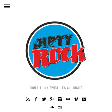
DON'T THINK TWICE, IT'S ALL RIGHT