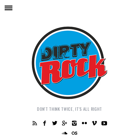
DON'T THINK TWICE, IT'S ALL RIGHT