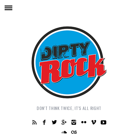
DON'T THINK TWICE, IT'S ALL RIGHT