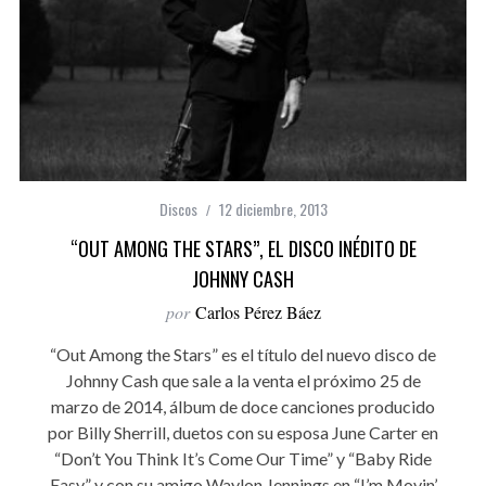
Discos
12 diciembre, 2013
“OUT AMONG THE STARS”, EL DISCO INÉDITO DE
JOHNNY CASH
por
Carlos Pérez Báez
“Out Among the Stars” es el título del nuevo disco de
Johnny Cash que sale a la venta el próximo 25 de
marzo de 2014, álbum de doce canciones producido
por Billy Sherrill, duetos con su esposa June Carter en
“Don’t You Think It’s Come Our Time” y “Baby Ride
Easy” y con su amigo Waylon Jennings en “I’m Movin’