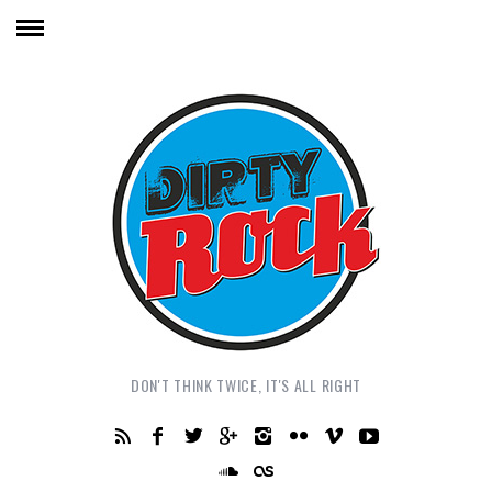
DON'T THINK TWICE, IT'S ALL RIGHT