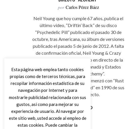
por
Carlos Pérez Báez
Neil Young que hoy cumple 67 años, publica el
último vídeo, “Driftin’ Back” de su disco
“Psychedelic Pill” publicado el pasado 30 de
octubre, tras Americana, su álbum de versiones
publicado el pasado 5 de junio de 2012. A falta
de confirmación oficial, Neil Young & Crazy
Horse tendrán un nuevo disco en directo de la
actual gira que se hace en Canadá y Estados
Esta página web emplea tanto cookies
Unidos llamado “Alchemy”.
propias como de terceros técnicas, para
Así concluye la trilogía que comenzó con “Rust
recopilar información estadística de su
Never Sleeps” en 1978 y “Weld” en 1990 de sus
navegación por Internet y para
conciertos en directo.
mostrarle publicidad relacionada con sus
gustos, así como para mejorar su
experiencia de usuario. Al navegar por
Leer Más
este sitio web, usted accede al empleo de
estas cookies. Puede cambiar la