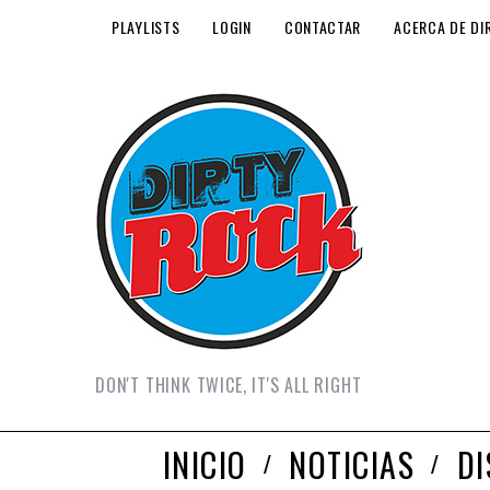
PLAYLISTS
LOGIN
CONTACTAR
ACERCA DE DI
DON'T THINK TWICE, IT'S ALL RIGHT
INICIO
NOTICIAS
D