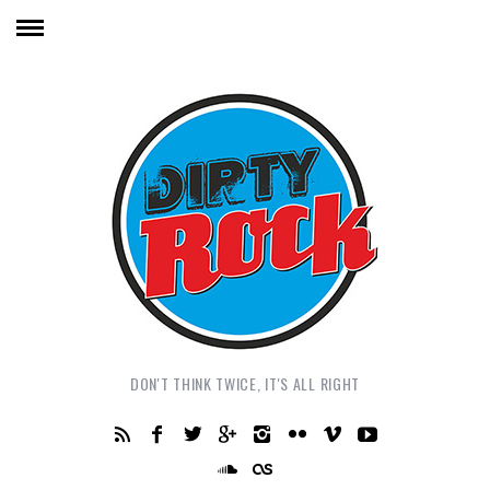
DON'T THINK TWICE, IT'S ALL RIGHT