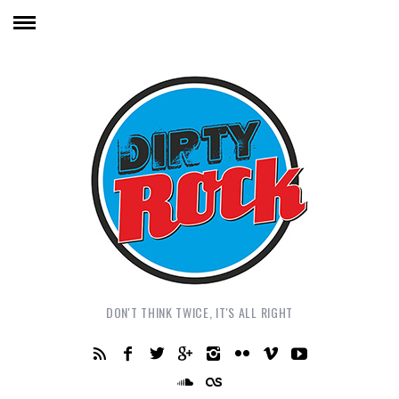
DON'T THINK TWICE, IT'S ALL RIGHT