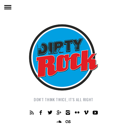
DON'T THINK TWICE, IT'S ALL RIGHT