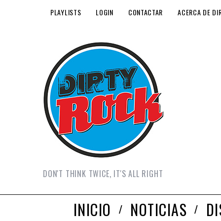
PLAYLISTS
LOGIN
CONTACTAR
ACERCA DE DI
DON'T THINK TWICE, IT'S ALL RIGHT
INICIO
NOTICIAS
D