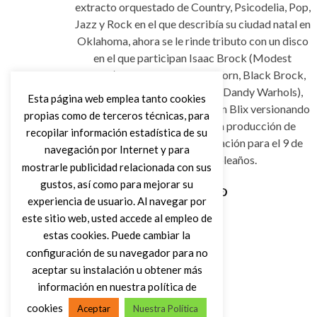
extracto orquestado de Country, Psicodelia, Pop,
Jazz y Rock en el que describía su ciudad natal en
Oklahoma, ahora se le rinde tributo con un disco
en el que participan Isaac Brock (Modest
Mouse), Black Francis, Pete Yorn, Black Brock,
Courtney Taylor-Taylor (The Dandy Warhols),
Esta página web emplea tanto cookies
Eddie Argos (Art Brut) y Kristin Blix versionando
propias como de terceros técnicas, para
temas de aquel disco bajo la producción de
recopilar información estadística de su
Charles Normal y con publicación para el 9 de
navegación por Internet y para
julio, su día de cumpleaños.
mostrarle publicidad relacionada con sus
gustos, así como para mejorar su
experiencia de usuario. Al navegar por
Leer Más
este sitio web, usted accede al empleo de
estas cookies. Puede cambiar la
configuración de su navegador para no
aceptar su instalación u obtener más
información en nuestra política de
cookies
Aceptar
Nuestra Política