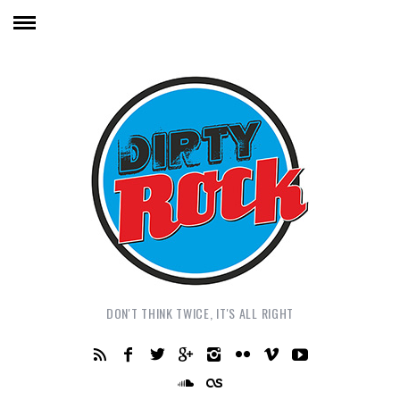
DON'T THINK TWICE, IT'S ALL RIGHT