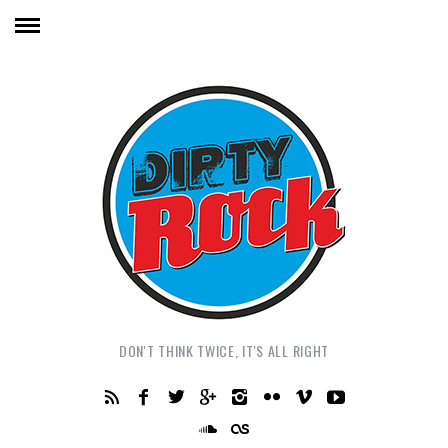
DON'T THINK TWICE, IT'S ALL RIGHT