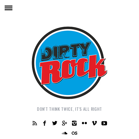
DON'T THINK TWICE, IT'S ALL RIGHT