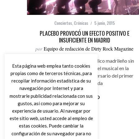
Conciertos
,
Crónicas
5 junio, 2015
PLACEBO PROVOCÓ UN EFECTO POSITIVO E
INSUFICIENTE EN MADRID
por
Equipo de redacción de Dirty Rock Magazine
Placebo no quiso dejar al público madrileño sin
Esta página web emplea tanto cookies
saborear el pedazo de pastel musical en la
propias como de terceros técnicas, para
celebración de su veinte aniversario del primer
recopilar información estadística de su
disco de la banda
navegación por Internet y para
mostrarle publicidad relacionada con sus
gustos, así como para mejorar su
Leer Más
experiencia de usuario. Al navegar por
este sitio web, usted accede al empleo de
estas cookies. Puede cambiar la
configuración de su navegador para no