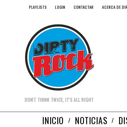
PLAYLISTS
LOGIN
CONTACTAR
ACERCA DE DI
DON'T THINK TWICE, IT'S ALL RIGHT
INICIO
NOTICIAS
D