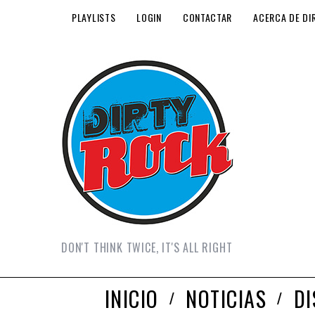
PLAYLISTS
LOGIN
CONTACTAR
ACERCA DE DI
DON'T THINK TWICE, IT'S ALL RIGHT
INICIO
NOTICIAS
D