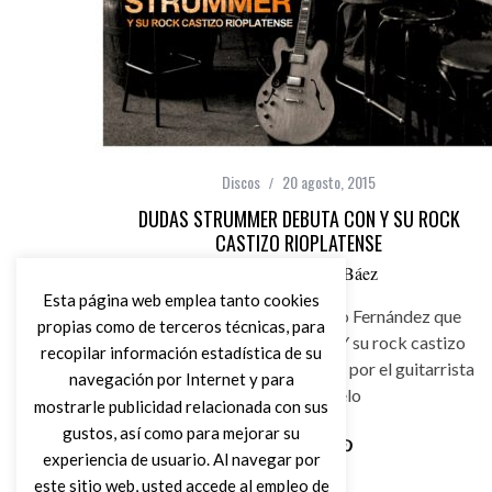
Discos
20 agosto, 2015
DUDAS STRUMMER DEBUTA CON Y SU ROCK
CASTIZO RIOPLATENSE
por
Carlos Pérez Báez
Esta página web emplea tanto cookies
Dudas Strummer es Eduardo Fernández que
propias como de terceros técnicas, para
debuta con su nuevo disco “Y su rock castizo
recopilar información estadística de su
rioplatense”, álbum producido por el guitarrista
navegación por Internet y para
Candy Caramelo
mostrarle publicidad relacionada con sus
gustos, así como para mejorar su
experiencia de usuario. Al navegar por
Leer Más
este sitio web, usted accede al empleo de