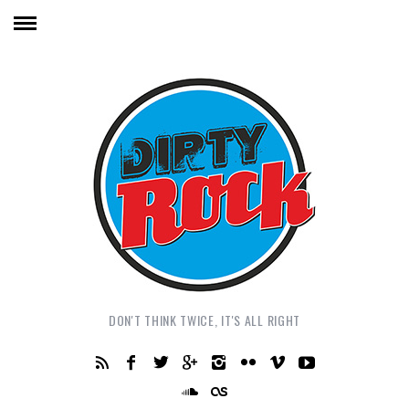
DON'T THINK TWICE, IT'S ALL RIGHT