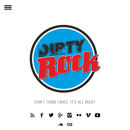
DON'T THINK TWICE, IT'S ALL RIGHT