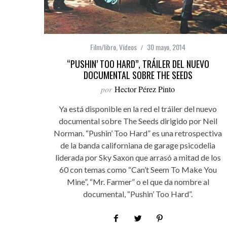
Film/libro
,
Vídeos
30 mayo, 2014
“PUSHIN’ TOO HARD”, TRÁILER DEL NUEVO
DOCUMENTAL SOBRE THE SEEDS
por
Hector Pérez Pinto
Ya está disponible en la red el tráiler del nuevo
documental sobre The Seeds dirigido por Neil
Norman. “Pushin’ Too Hard” es una retrospectiva
de la banda californiana de garage psicodelia
liderada por Sky Saxon que arrasó a mitad de los
60 con temas como “Can’t Seem To Make You
Mine”, “Mr. Farmer” o el que da nombre al
documental, “Pushin’ Too Hard”.