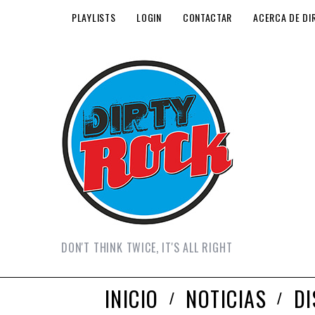
PLAYLISTS
LOGIN
CONTACTAR
ACERCA DE DI
DON'T THINK TWICE, IT'S ALL RIGHT
INICIO
NOTICIAS
D