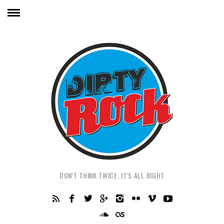
DON'T THINK TWICE, IT'S ALL RIGHT