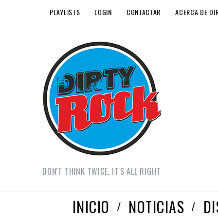
PLAYLISTS
LOGIN
CONTACTAR
ACERCA DE DI
DON'T THINK TWICE, IT'S ALL RIGHT
INICIO
NOTICIAS
D