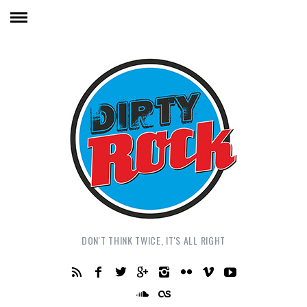
DON'T THINK TWICE, IT'S ALL RIGHT