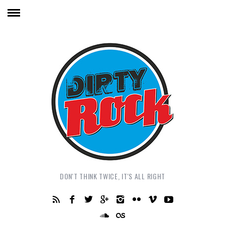
DON'T THINK TWICE, IT'S ALL RIGHT