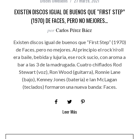
Discos Olvidados
27 marzo, 2021
EXISTEN DISCOS IGUAL DE BUENOS QUE “FIRST STEP”
(1970) DE FACES, PERO NO MEJORES…
por
Carlos Pérez Báez
Existen discos igual de buenos que “First Step” (1970)
de Faces, pero no mejores. Al principio el rock’n’roll
era baile, bebida y lujuria, ese rock sucio, con aroma a
bar a las 3 de la madrugada. Cuatro chiflados Rod
Stewart (voz), Ron Wood (guitarra), Ronnie Lane
(bajo), Kenney Jones (batería) e Ian McLagan
(teclados) formaron una nueva banda: Faces.
Leer Más