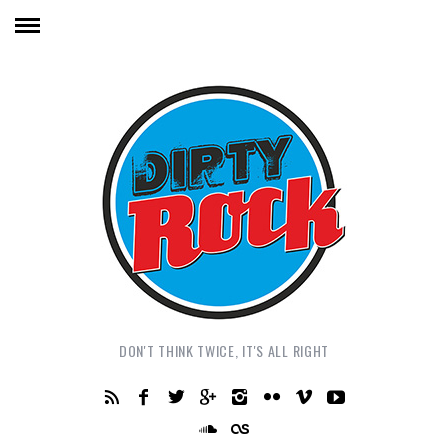
DON'T THINK TWICE, IT'S ALL RIGHT