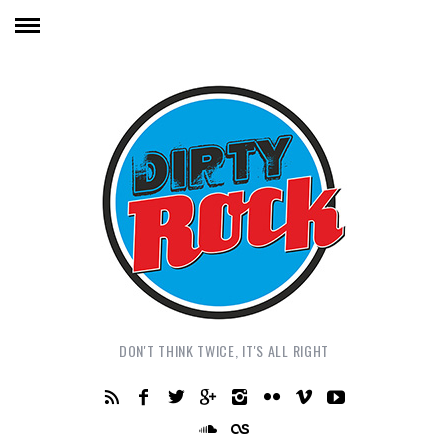
DON'T THINK TWICE, IT'S ALL RIGHT