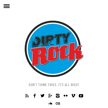
DON'T THINK TWICE, IT'S ALL RIGHT