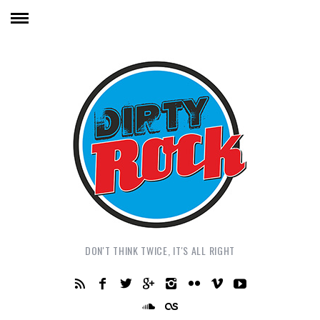
DON'T THINK TWICE, IT'S ALL RIGHT