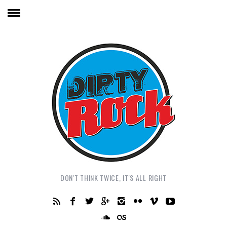
DON'T THINK TWICE, IT'S ALL RIGHT